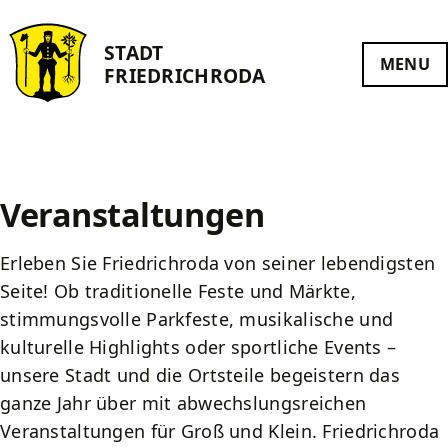
Finanzen und Beteiligungen
Gesundheit und Wellness
Friedrichroda entdecken
Wohnen und Bauen
Natur aktiv erleben
Rathaus
Kontakt
Leben
STADT
MENU
FRIEDRICH­RODA
Sehenswert
Wandern
Heilklima
Verwaltung
Aktuelle Baumaßnahmen
Haushalt
Bibliothek
Impressum
Marienglashöhle
Radfahren
Heilwasser
Ansprechpartner
Flächennutzungsplan
Steuern
Feuerwehr
Datenschutz
Schloss Reinhardsbrunn
Wintersport
Kneipp
Ausschreibungen und Vergaben
Bebauungspläne
Beteiligungen
Heiraten
Barrierefreiheit
Veranstaltungen
Gastronomie
Naturschätze
Kurpark
Formulare
Integriertes Stadtentwicklungskonzept
Kindergärten und Schulen
Erleben Sie Friedrichroda von seiner lebendigsten
Unterkünfte
Naturkonzept
Terrainkur
Ratsinformationssystem
Jugend
Sanierungsgebiet und Gestaltungssatzung
Seite! Ob traditionelle Feste und Märkte,
stimmungsvolle Parkfeste, musikalische und
Touristinformationen
UNESCO Geopark
Buchbare Gesundheitsangebote
Satzungsrecht
Rundgang Stadtsanierung
Begegnungsstätte Wir³
kulturelle Highlights oder sportliche Events –
unsere Stadt und die Ortsteile begeistern das
Stadtführungen
Badearzt und Kurmittel
Wohnen und Bauen
Fördermittel zur Mitfinanzierung
Senioren
ganze Jahr über mit abwechslungsreichen
Ausflugsziele in der Region
Medizinische Versorgung
Finanzen und Beteiligungen
Historische Dokumente
Vereine
Veranstaltungen für Groß und Klein. Friedrichroda