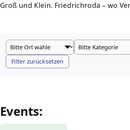
Groß und Klein. Friedrichroda – wo V
Kurkarte
Wirtschaft
Lärmaktionsplan
Schwimmbäder
Souvenirs und Prospekte
Amtsblatt
Starkregen und Sturzfluten
Spielplätze
Ortsteile
Stadtbetriebe Friedrichroda
Sportstätten
Ort
Kategorie
Geschichte
Förderprojekte
Friedhöfe
Filter zurücksetzen
Events: