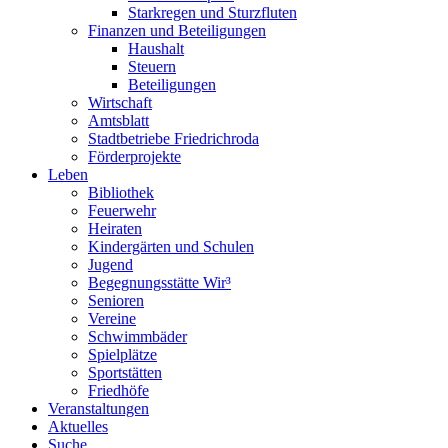
Starkregen und Sturzfluten
Finanzen und Beteiligungen
Haushalt
Steuern
Beteiligungen
Wirtschaft
Amtsblatt
Stadtbetriebe Friedrichroda
Förderprojekte
Leben
Bibliothek
Feuerwehr
Heiraten
Kindergärten und Schulen
Jugend
Begegnungsstätte Wir³
Senioren
Vereine
Schwimmbäder
Spielplätze
Sportstätten
Friedhöfe
Veranstaltungen
Aktuelles
Suche