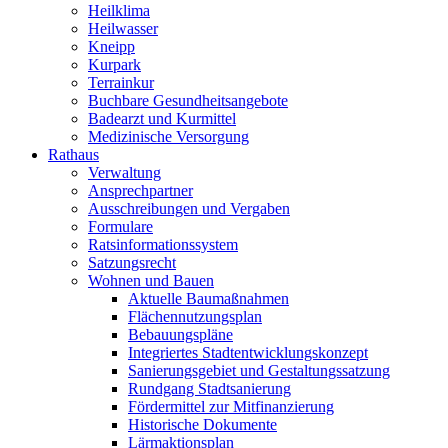
Heilklima
Heilwasser
Kneipp
Kurpark
Terrainkur
Buchbare Gesundheitsangebote
Badearzt und Kurmittel
Medizinische Versorgung
Rathaus
Verwaltung
Ansprechpartner
Ausschreibungen und Vergaben
Formulare
Ratsinformationssystem
Satzungsrecht
Wohnen und Bauen
Aktuelle Baumaßnahmen
Flächennutzungsplan
Bebauungspläne
Integriertes Stadtentwicklungskonzept
Sanierungsgebiet und Gestaltungssatzung
Rundgang Stadtsanierung
Fördermittel zur Mitfinanzierung
Historische Dokumente
Lärmaktionsplan