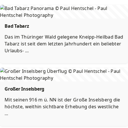
Wirtschaft
Lärmaktionsplan
Schwimmbäder
Amtsblatt
Starkregen und Sturzfluten
Spielplätze
Bad Tabarz
Stadtbetriebe Friedrichroda
Sportstätten
Das im Thüringer Wald gelegene Kneipp-Heilbad Bad
Tabarz ist seit dem letzten Jahrhundert ein beliebter
Urlaubs- …
Förderprojekte
Friedhöfe
Großer Inselsberg
Mit seinen 916 m ü. NN ist der Große Inselsberg die
höchste, weithin sichtbare Erhebung des westliche
…