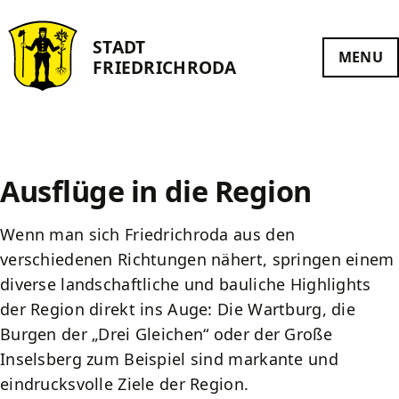
Finanzen und Beteiligungen
Gesundheit und Wellness
Wohnen und Bauen
Natur aktiv erleben
Rathaus
Kontakt
Leben
STADT
MENU
FRIEDRICH­RODA
Wandern
Heilklima
Verwaltung
Aktuelle Baumaßnahmen
Haushalt
Bibliothek
Impressum
Radfahren
Heilwasser
Ansprechpartner
Flächennutzungsplan
Steuern
Feuerwehr
Datenschutz
Wintersport
Kneipp
Ausschreibungen und Vergaben
Bebauungspläne
Beteiligungen
Heiraten
Barrierefreiheit
Ausflüge in die Region
Naturschätze
Kurpark
Formulare
Integriertes Stadtentwicklungskonzept
Kindergärten und Schulen
Wenn man sich Friedrichroda aus den
Naturkonzept
Terrainkur
Ratsinformationssystem
Jugend
Sanierungsgebiet und Gestaltungssatzung
verschiedenen Richtungen nähert, springen einem
diverse landschaftliche und bauliche Highlights
UNESCO Geopark
Buchbare Gesundheitsangebote
Satzungsrecht
Rundgang Stadtsanierung
Begegnungsstätte Wir³
der Region direkt ins Auge: Die Wartburg, die
Burgen der „Drei Gleichen“ oder der Große
Badearzt und Kurmittel
Wohnen und Bauen
Fördermittel zur Mitfinanzierung
Senioren
Inselsberg zum Beispiel sind markante und
Medizinische Versorgung
Finanzen und Beteiligungen
Historische Dokumente
Vereine
eindrucksvolle Ziele der Region.