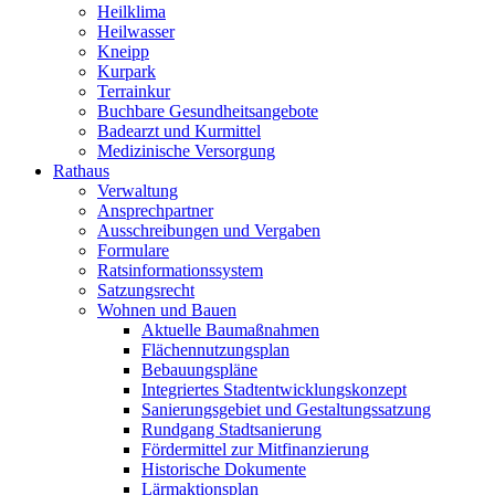
Heilklima
Heilwasser
Kneipp
Kurpark
Terrainkur
Buchbare Gesundheitsangebote
Badearzt und Kurmittel
Medizinische Versorgung
Rathaus
Verwaltung
Ansprechpartner
Ausschreibungen und Vergaben
Formulare
Ratsinformationssystem
Satzungsrecht
Wohnen und Bauen
Aktuelle Baumaßnahmen
Flächennutzungsplan
Bebauungspläne
Integriertes Stadtentwicklungskonzept
Sanierungsgebiet und Gestaltungssatzung
Rundgang Stadtsanierung
Fördermittel zur Mitfinanzierung
Historische Dokumente
Lärmaktionsplan