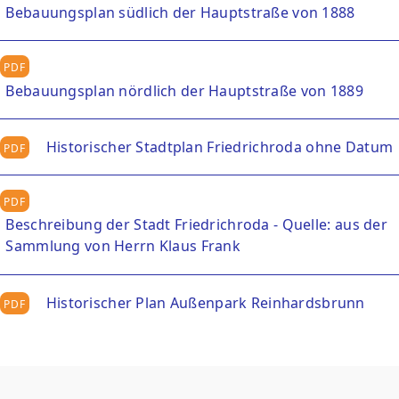
Bebauungsplan südlich der Hauptstraße von 1888
Kurkarte
Schwimmbäder
Souvenirs und Prospekte
Spielplätze
Bebauungsplan nördlich der Hauptstraße von 1889
Ortsteile
Sportstätten
Historischer Stadtplan Friedrichroda ohne Datum
Geschichte
Friedhöfe
Beschreibung der Stadt Friedrichroda - Quelle: aus der
Sammlung von Herrn Klaus Frank
Historischer Plan Außenpark Reinhardsbrunn