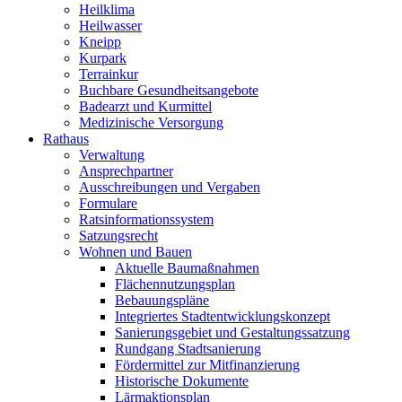
Heilklima
Heilwasser
Kneipp
Kurpark
Terrainkur
Buchbare Gesundheitsangebote
Badearzt und Kurmittel
Medizinische Versorgung
Rathaus
Verwaltung
Ansprechpartner
Ausschreibungen und Vergaben
Formulare
Ratsinformationssystem
Satzungsrecht
Wohnen und Bauen
Aktuelle Baumaßnahmen
Flächennutzungsplan
Bebauungspläne
Integriertes Stadtentwicklungskonzept
Sanierungsgebiet und Gestaltungssatzung
Rundgang Stadtsanierung
Fördermittel zur Mitfinanzierung
Historische Dokumente
Lärmaktionsplan