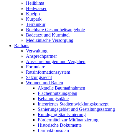
Heilklima
Heilwasser
Kneipp
Kurpark
Terrainkur
Buchbare Gesundheitsangebote
Badearzt und Kurmittel
Medizinische Versorgung
Rathaus
Verwaltung
Ansprechpartner
Ausschreibungen und Vergaben
Formulare
Ratsinformationssystem
Satzungsrecht
Wohnen und Bauen
Aktuelle Baumaßnahmen
Flächennutzungsplan
Bebauungspläne
Integriertes Stadtentwicklungskonzept
Sanierungsgebiet und Gestaltungssatzung
Rundgang Stadtsanierung
Fördermittel zur Mitfinanzierung
Historische Dokumente
Lärmaktionsplan