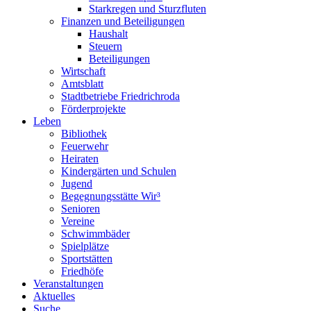
Starkregen und Sturzfluten
Finanzen und Beteiligungen
Haushalt
Steuern
Beteiligungen
Wirtschaft
Amtsblatt
Stadtbetriebe Friedrichroda
Förderprojekte
Leben
Bibliothek
Feuerwehr
Heiraten
Kindergärten und Schulen
Jugend
Begegnungsstätte Wir³
Senioren
Vereine
Schwimmbäder
Spielplätze
Sportstätten
Friedhöfe
Veranstaltungen
Aktuelles
Suche