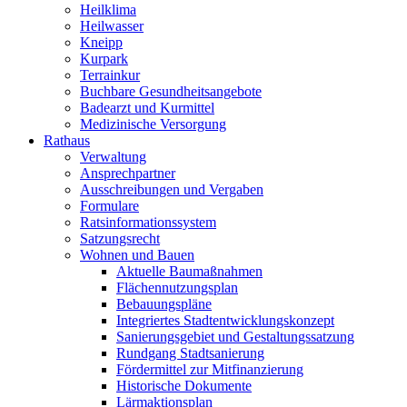
Heilklima
Heilwasser
Kneipp
Kurpark
Terrainkur
Buchbare Gesundheitsangebote
Badearzt und Kurmittel
Medizinische Versorgung
Rathaus
Verwaltung
Ansprechpartner
Ausschreibungen und Vergaben
Formulare
Ratsinformationssystem
Satzungsrecht
Wohnen und Bauen
Aktuelle Baumaßnahmen
Flächennutzungsplan
Bebauungspläne
Integriertes Stadtentwicklungskonzept
Sanierungsgebiet und Gestaltungssatzung
Rundgang Stadtsanierung
Fördermittel zur Mitfinanzierung
Historische Dokumente
Lärmaktionsplan