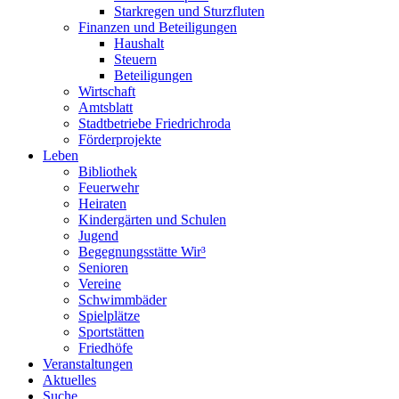
Starkregen und Sturzfluten
Finanzen und Beteiligungen
Haushalt
Steuern
Beteiligungen
Wirtschaft
Amtsblatt
Stadtbetriebe Friedrichroda
Förderprojekte
Leben
Bibliothek
Feuerwehr
Heiraten
Kindergärten und Schulen
Jugend
Begegnungsstätte Wir³
Senioren
Vereine
Schwimmbäder
Spielplätze
Sportstätten
Friedhöfe
Veranstaltungen
Aktuelles
Suche