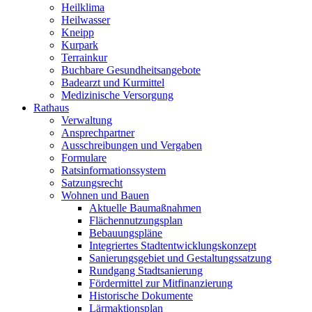
Heilklima
Heilwasser
Kneipp
Kurpark
Terrainkur
Buchbare Gesundheitsangebote
Badearzt und Kurmittel
Medizinische Versorgung
Rathaus
Verwaltung
Ansprechpartner
Ausschreibungen und Vergaben
Formulare
Ratsinformationssystem
Satzungsrecht
Wohnen und Bauen
Aktuelle Baumaßnahmen
Flächennutzungsplan
Bebauungspläne
Integriertes Stadtentwicklungskonzept
Sanierungsgebiet und Gestaltungssatzung
Rundgang Stadtsanierung
Fördermittel zur Mitfinanzierung
Historische Dokumente
Lärmaktionsplan