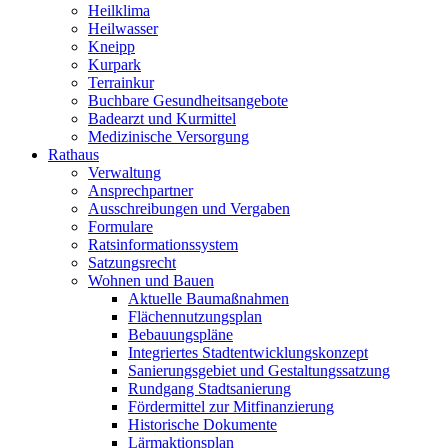
Heilklima
Heilwasser
Kneipp
Kurpark
Terrainkur
Buchbare Gesundheitsangebote
Badearzt und Kurmittel
Medizinische Versorgung
Rathaus
Verwaltung
Ansprechpartner
Ausschreibungen und Vergaben
Formulare
Ratsinformationssystem
Satzungsrecht
Wohnen und Bauen
Aktuelle Baumaßnahmen
Flächennutzungsplan
Bebauungspläne
Integriertes Stadtentwicklungskonzept
Sanierungsgebiet und Gestaltungssatzung
Rundgang Stadtsanierung
Fördermittel zur Mitfinanzierung
Historische Dokumente
Lärmaktionsplan