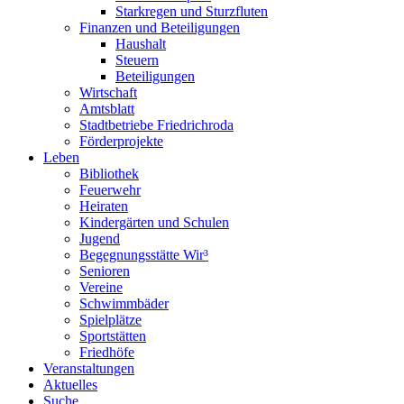
Starkregen und Sturzfluten
Finanzen und Beteiligungen
Haushalt
Steuern
Beteiligungen
Wirtschaft
Amtsblatt
Stadtbetriebe Friedrichroda
Förderprojekte
Leben
Bibliothek
Feuerwehr
Heiraten
Kindergärten und Schulen
Jugend
Begegnungsstätte Wir³
Senioren
Vereine
Schwimmbäder
Spielplätze
Sportstätten
Friedhöfe
Veranstaltungen
Aktuelles
Suche