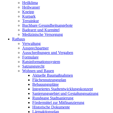
Heilklima
Heilwasser
Kneipp
Kurpark
Terrainkur
Buchbare Gesundheitsangebote
Badearzt und Kurmittel
Medizinische Versorgung
Rathaus
Verwaltung
Ansprechpartner
Ausschreibungen und Vergaben
Formulare
Ratsinformationssystem
Satzungsrecht
Wohnen und Bauen
Aktuelle Baumaßnahmen
Flächennutzungsplan
Bebauungspläne
Integriertes Stadtentwicklungskonzept
Sanierungsgebiet und Gestaltungssatzung
Rundgang Stadtsanierung
Fördermittel zur Mitfinanzierung
Historische Dokumente
Lärmaktionsplan