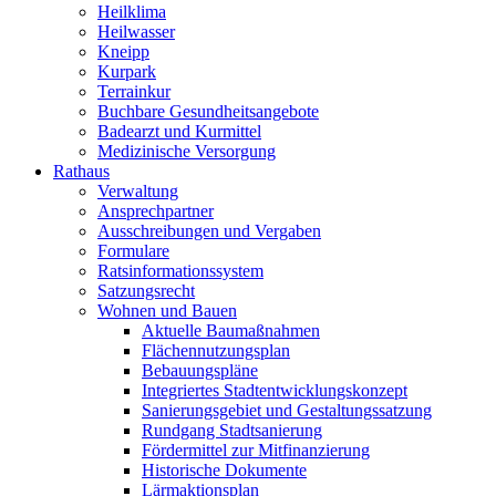
Heilklima
Heilwasser
Kneipp
Kurpark
Terrainkur
Buchbare Gesundheitsangebote
Badearzt und Kurmittel
Medizinische Versorgung
Rathaus
Verwaltung
Ansprechpartner
Ausschreibungen und Vergaben
Formulare
Ratsinformationssystem
Satzungsrecht
Wohnen und Bauen
Aktuelle Baumaßnahmen
Flächennutzungsplan
Bebauungspläne
Integriertes Stadtentwicklungskonzept
Sanierungsgebiet und Gestaltungssatzung
Rundgang Stadtsanierung
Fördermittel zur Mitfinanzierung
Historische Dokumente
Lärmaktionsplan