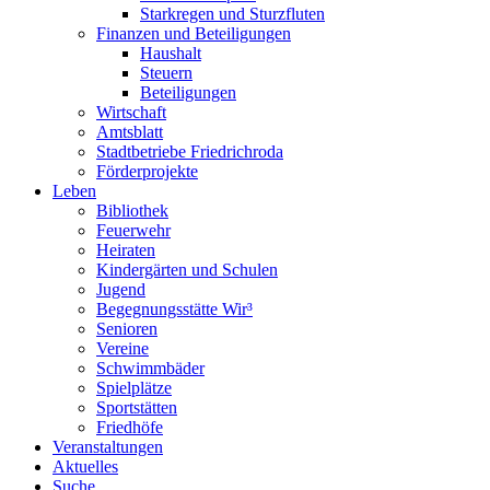
Starkregen und Sturzfluten
Finanzen und Beteiligungen
Haushalt
Steuern
Beteiligungen
Wirtschaft
Amtsblatt
Stadtbetriebe Friedrichroda
Förderprojekte
Leben
Bibliothek
Feuerwehr
Heiraten
Kindergärten und Schulen
Jugend
Begegnungsstätte Wir³
Senioren
Vereine
Schwimmbäder
Spielplätze
Sportstätten
Friedhöfe
Veranstaltungen
Aktuelles
Suche