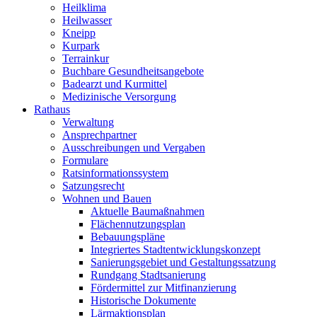
Heilklima
Heilwasser
Kneipp
Kurpark
Terrainkur
Buchbare Gesundheitsangebote
Badearzt und Kurmittel
Medizinische Versorgung
Rathaus
Verwaltung
Ansprechpartner
Ausschreibungen und Vergaben
Formulare
Ratsinformationssystem
Satzungsrecht
Wohnen und Bauen
Aktuelle Baumaßnahmen
Flächennutzungsplan
Bebauungspläne
Integriertes Stadtentwicklungskonzept
Sanierungsgebiet und Gestaltungssatzung
Rundgang Stadtsanierung
Fördermittel zur Mitfinanzierung
Historische Dokumente
Lärmaktionsplan