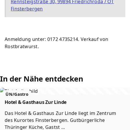
Rennsteigstraße 30, 99894 Friedrichroda / OT
Kurkarte
Wirtschaft
Lärmaktionsplan
Schwimmbäder
Finsterbergen
Souvenirs und Prospekte
Amtsblatt
Starkregen und Sturzfluten
Spielplätze
Ortsteile
Stadtbetriebe Friedrichroda
Sportstätten
Anmeldung unter: 0172 4735214. Verkauf von
Rostbratwurst.
Geschichte
Förderprojekte
Friedhöfe
In der Nähe entdecken
ÜN/Gastro
Hotel & Gasthaus Zur Linde
Das Hotel & Gasthaus Zur Linde liegt im Zentrum
des Kurortes Finsterbergen. Gutbürgerliche
Thüringer Küche, Gastst …