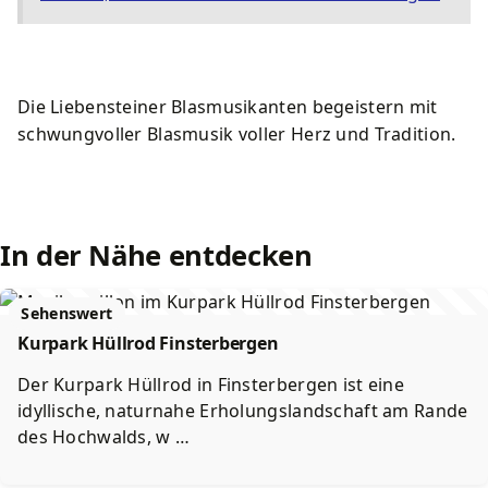
Kurkarte
Wirtschaft
Lärmaktionsplan
Schwimmbäder
Souvenirs und Prospekte
Amtsblatt
Starkregen und Sturzfluten
Spielplätze
Die Liebensteiner Blasmusikanten begeistern mit
schwungvoller Blasmusik voller Herz und Tradition.
Ortsteile
Stadtbetriebe Friedrichroda
Sportstätten
Geschichte
Förderprojekte
Friedhöfe
In der Nähe entdecken
Sehenswert
Kurpark Hüllrod Finsterbergen
Der Kurpark Hüllrod in Finsterbergen ist eine
idyllische, naturnahe Erholungslandschaft am Rande
des Hochwalds, w …