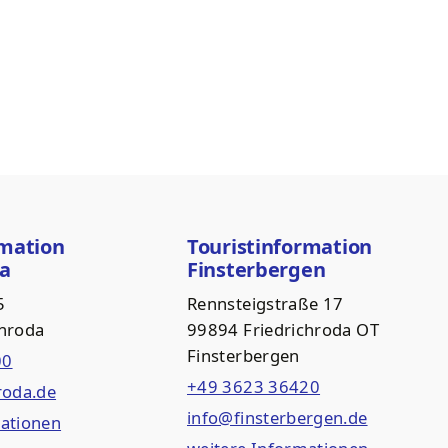
rmation
Touristinformation
da
Finsterbergen
5
Rennsteigstraße 17
chroda
99894 Friedrichroda OT
Finsterbergen
00
+49 3623 36420
roda.de
info@finsterbergen.de
mationen