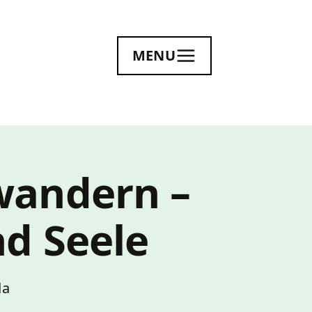
MENU
wandern –
nd Seele