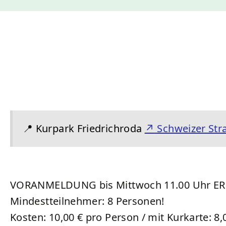
Kurkarte
Wirtschaft
Lärmaktionsplan
Schwimmbäder
Souvenirs und Prospekte
Amtsblatt
Starkregen und Sturzfluten
Spielplätze
Ortsteile
Stadtbetriebe Friedrichroda
Sportstätten
Geschichte
Förderprojekte
Friedhöfe
📍
Kurpark Friedrichroda
↗
Schweizer Stra
VORANMELDUNG bis Mittwoch 11.00 Uhr E
Mindestteilnehmer: 8 Personen!
Kosten: 10,00 € pro Person / mit Kurkarte: 8