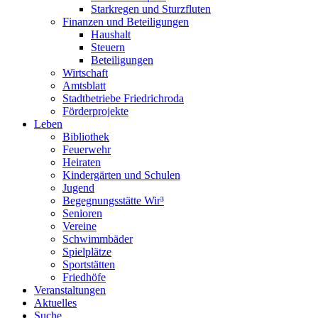
Starkregen und Sturzfluten
Finanzen und Beteiligungen
Haushalt
Steuern
Beteiligungen
Wirtschaft
Amtsblatt
Stadtbetriebe Friedrichroda
Förderprojekte
Leben
Bibliothek
Feuerwehr
Heiraten
Kindergärten und Schulen
Jugend
Begegnungsstätte Wir³
Senioren
Vereine
Schwimmbäder
Spielplätze
Sportstätten
Friedhöfe
Veranstaltungen
Aktuelles
Suche