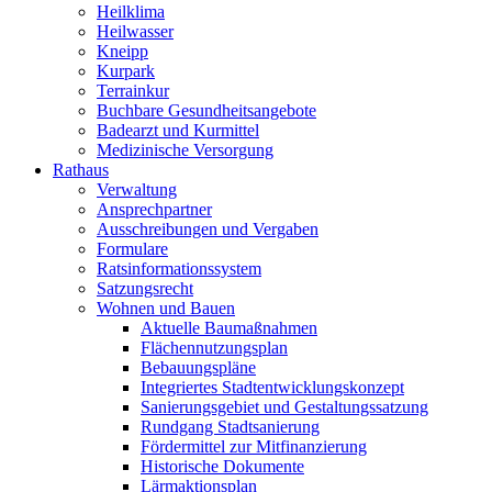
Heilklima
Heilwasser
Kneipp
Kurpark
Terrainkur
Buchbare Gesundheitsangebote
Badearzt und Kurmittel
Medizinische Versorgung
Rathaus
Verwaltung
Ansprechpartner
Ausschreibungen und Vergaben
Formulare
Ratsinformationssystem
Satzungsrecht
Wohnen und Bauen
Aktuelle Baumaßnahmen
Flächennutzungsplan
Bebauungspläne
Integriertes Stadtentwicklungskonzept
Sanierungsgebiet und Gestaltungssatzung
Rundgang Stadtsanierung
Fördermittel zur Mitfinanzierung
Historische Dokumente
Lärmaktionsplan