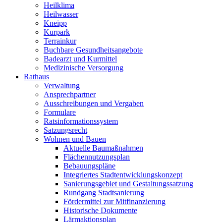
Heilklima
Heilwasser
Kneipp
Kurpark
Terrainkur
Buchbare Gesundheitsangebote
Badearzt und Kurmittel
Medizinische Versorgung
Rathaus
Verwaltung
Ansprechpartner
Ausschreibungen und Vergaben
Formulare
Ratsinformationssystem
Satzungsrecht
Wohnen und Bauen
Aktuelle Baumaßnahmen
Flächennutzungsplan
Bebauungspläne
Integriertes Stadtentwicklungskonzept
Sanierungsgebiet und Gestaltungssatzung
Rundgang Stadtsanierung
Fördermittel zur Mitfinanzierung
Historische Dokumente
Lärmaktionsplan