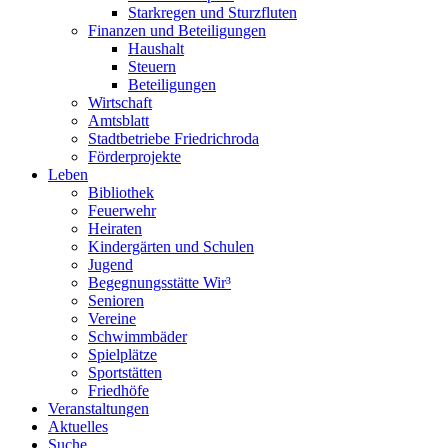
Starkregen und Sturzfluten
Finanzen und Beteiligungen
Haushalt
Steuern
Beteiligungen
Wirtschaft
Amtsblatt
Stadtbetriebe Friedrichroda
Förderprojekte
Leben
Bibliothek
Feuerwehr
Heiraten
Kindergärten und Schulen
Jugend
Begegnungsstätte Wir³
Senioren
Vereine
Schwimmbäder
Spielplätze
Sportstätten
Friedhöfe
Veranstaltungen
Aktuelles
Suche