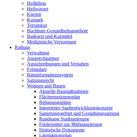
Heilklima
Heilwasser
Kneipp
Kurpark
Terrainkur
Buchbare Gesundheitsangebote
Badearzt und Kurmittel
Medizinische Versorgung
Rathaus
Verwaltung
Ansprechpartner
Ausschreibungen und Vergaben
Formulare
Ratsinformationssystem
Satzungsrecht
Wohnen und Bauen
Aktuelle Baumaßnahmen
Flächennutzungsplan
Bebauungspläne
Integriertes Stadtentwicklungskonzept
Sanierungsgebiet und Gestaltungssatzung
Rundgang Stadtsanierung
Fördermittel zur Mitfinanzierung
Historische Dokumente
Lärmaktionsplan