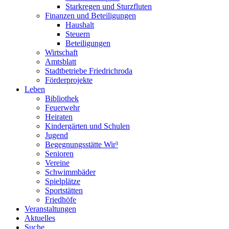
Starkregen und Sturzfluten
Finanzen und Beteiligungen
Haushalt
Steuern
Beteiligungen
Wirtschaft
Amtsblatt
Stadtbetriebe Friedrichroda
Förderprojekte
Leben
Bibliothek
Feuerwehr
Heiraten
Kindergärten und Schulen
Jugend
Begegnungsstätte Wir³
Senioren
Vereine
Schwimmbäder
Spielplätze
Sportstätten
Friedhöfe
Veranstaltungen
Aktuelles
Suche