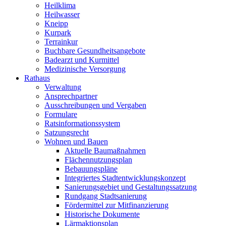
Heilklima
Heilwasser
Kneipp
Kurpark
Terrainkur
Buchbare Gesundheitsangebote
Badearzt und Kurmittel
Medizinische Versorgung
Rathaus
Verwaltung
Ansprechpartner
Ausschreibungen und Vergaben
Formulare
Ratsinformationssystem
Satzungsrecht
Wohnen und Bauen
Aktuelle Baumaßnahmen
Flächennutzungsplan
Bebauungspläne
Integriertes Stadtentwicklungskonzept
Sanierungsgebiet und Gestaltungssatzung
Rundgang Stadtsanierung
Fördermittel zur Mitfinanzierung
Historische Dokumente
Lärmaktionsplan