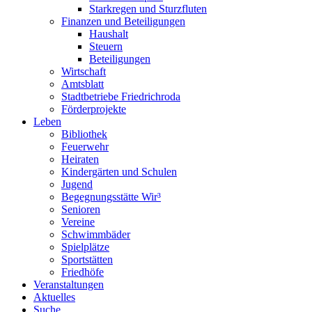
Starkregen und Sturzfluten
Finanzen und Beteiligungen
Haushalt
Steuern
Beteiligungen
Wirtschaft
Amtsblatt
Stadtbetriebe Friedrichroda
Förderprojekte
Leben
Bibliothek
Feuerwehr
Heiraten
Kindergärten und Schulen
Jugend
Begegnungsstätte Wir³
Senioren
Vereine
Schwimmbäder
Spielplätze
Sportstätten
Friedhöfe
Veranstaltungen
Aktuelles
Suche