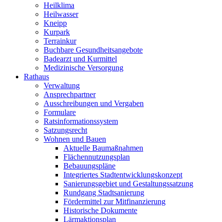
Heilklima
Heilwasser
Kneipp
Kurpark
Terrainkur
Buchbare Gesundheitsangebote
Badearzt und Kurmittel
Medizinische Versorgung
Rathaus
Verwaltung
Ansprechpartner
Ausschreibungen und Vergaben
Formulare
Ratsinformationssystem
Satzungsrecht
Wohnen und Bauen
Aktuelle Baumaßnahmen
Flächennutzungsplan
Bebauungspläne
Integriertes Stadtentwicklungskonzept
Sanierungsgebiet und Gestaltungssatzung
Rundgang Stadtsanierung
Fördermittel zur Mitfinanzierung
Historische Dokumente
Lärmaktionsplan