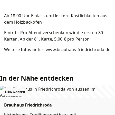
Kurkarte
Wirtschaft
Lärmaktionsplan
Schwimmbäder
Ab 18.00 Uhr Einlass und leckere Köstlichkeiten aus
Souvenirs und Prospekte
Amtsblatt
Starkregen und Sturzfluten
Spielplätze
dem Holzbackofen
Eintritt: Pro Abend verschenken wir die ersten 80
Ortsteile
Stadtbetriebe Friedrichroda
Sportstätten
Karten. Ab der 81. Karte, 5,00 € pro Person.
Geschichte
Förderprojekte
Friedhöfe
Weitere Infos unter: www.brauhaus-friedrichroda.de
In der Nähe entdecken
ÜN/Gastro
Brauhaus Friedrichroda
historisches Traditionsgasthaus mit