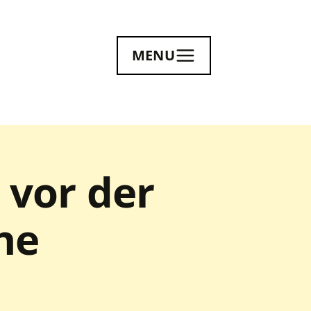
MENU
 vor der
he