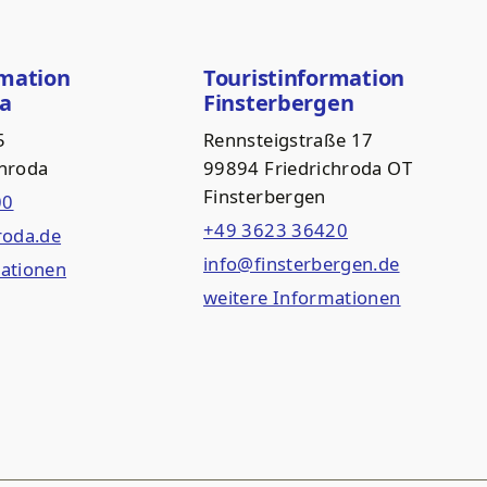
rmation
Touristinformation
da
Finsterbergen
5
Rennsteigstraße 17
chroda
99894 Friedrichroda OT
Finsterbergen
00
+49 3623 36420
roda.de
info@finsterbergen.de
mationen
weitere Informationen