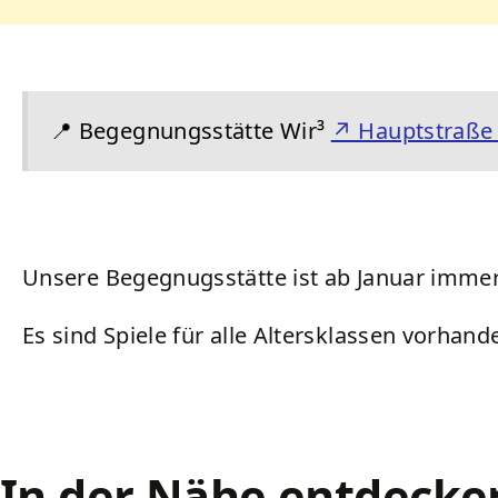
Kurkarte
Wirtschaft
Lärmaktionsplan
Schwimmbäder
Souvenirs und Prospekte
Amtsblatt
Starkregen und Sturzfluten
Spielplätze
📍
Begegnungsstätte Wir³
↗
Hauptstraße 
Ortsteile
Stadtbetriebe Friedrichroda
Sportstätten
Geschichte
Förderprojekte
Friedhöfe
Unsere Begegnugsstätte ist ab Januar immer 
Es sind Spiele für alle Altersklassen vorha
In der Nähe entdecke