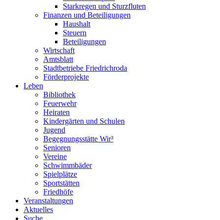
Starkregen und Sturzfluten
Finanzen und Beteiligungen
Haushalt
Steuern
Beteiligungen
Wirtschaft
Amtsblatt
Stadtbetriebe Friedrichroda
Förderprojekte
Leben
Bibliothek
Feuerwehr
Heiraten
Kindergärten und Schulen
Jugend
Begegnungsstätte Wir³
Senioren
Vereine
Schwimmbäder
Spielplätze
Sportstätten
Friedhöfe
Veranstaltungen
Aktuelles
Suche