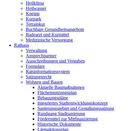
Heilklima
Heilwasser
Kneipp
Kurpark
Terrainkur
Buchbare Gesundheitsangebote
Badearzt und Kurmittel
Medizinische Versorgung
Rathaus
Verwaltung
Ansprechpartner
Ausschreibungen und Vergaben
Formulare
Ratsinformationssystem
Satzungsrecht
Wohnen und Bauen
Aktuelle Baumaßnahmen
Flächennutzungsplan
Bebauungspläne
Integriertes Stadtentwicklungskonzept
Sanierungsgebiet und Gestaltungssatzung
Rundgang Stadtsanierung
Fördermittel zur Mitfinanzierung
Historische Dokumente
Lärmaktionsplan