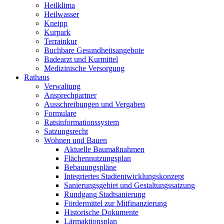
Heilklima
Heilwasser
Kneipp
Kurpark
Terrainkur
Buchbare Gesundheitsangebote
Badearzt und Kurmittel
Medizinische Versorgung
Rathaus
Verwaltung
Ansprechpartner
Ausschreibungen und Vergaben
Formulare
Ratsinformationssystem
Satzungsrecht
Wohnen und Bauen
Aktuelle Baumaßnahmen
Flächennutzungsplan
Bebauungspläne
Integriertes Stadtentwicklungskonzept
Sanierungsgebiet und Gestaltungssatzung
Rundgang Stadtsanierung
Fördermittel zur Mitfinanzierung
Historische Dokumente
Lärmaktionsplan