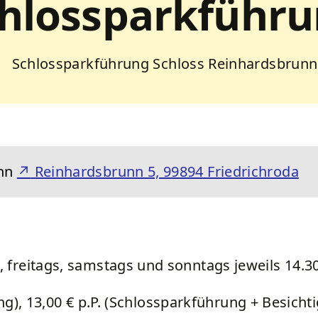
hlossparkführ
nn
↗
Reinhardsbrunn 5, 99894 Friedrichroda
freitags, samstags und sonntags jeweils 14.30
ung), 13,00 € p.P. (Schlossparkführung + Besicht