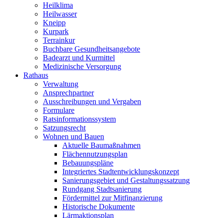
Heilklima
Heilwasser
Kneipp
Kurpark
Terrainkur
Buchbare Gesundheitsangebote
Badearzt und Kurmittel
Medizinische Versorgung
Rathaus
Verwaltung
Ansprechpartner
Ausschreibungen und Vergaben
Formulare
Ratsinformationssystem
Satzungsrecht
Wohnen und Bauen
Aktuelle Baumaßnahmen
Flächennutzungsplan
Bebauungspläne
Integriertes Stadtentwicklungskonzept
Sanierungsgebiet und Gestaltungssatzung
Rundgang Stadtsanierung
Fördermittel zur Mitfinanzierung
Historische Dokumente
Lärmaktionsplan