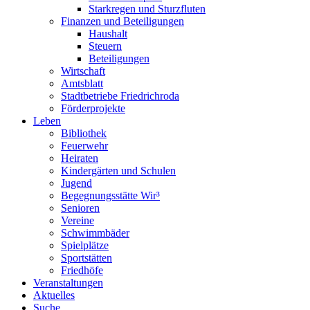
Starkregen und Sturzfluten
Finanzen und Beteiligungen
Haushalt
Steuern
Beteiligungen
Wirtschaft
Amtsblatt
Stadtbetriebe Friedrichroda
Förderprojekte
Leben
Bibliothek
Feuerwehr
Heiraten
Kindergärten und Schulen
Jugend
Begegnungsstätte Wir³
Senioren
Vereine
Schwimmbäder
Spielplätze
Sportstätten
Friedhöfe
Veranstaltungen
Aktuelles
Suche