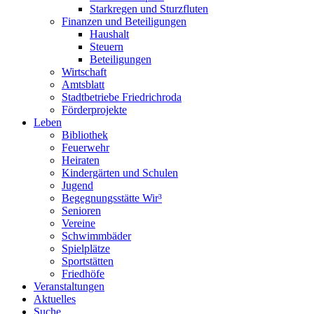
Starkregen und Sturzfluten
Finanzen und Beteiligungen
Haushalt
Steuern
Beteiligungen
Wirtschaft
Amtsblatt
Stadtbetriebe Friedrichroda
Förderprojekte
Leben
Bibliothek
Feuerwehr
Heiraten
Kindergärten und Schulen
Jugend
Begegnungsstätte Wir³
Senioren
Vereine
Schwimmbäder
Spielplätze
Sportstätten
Friedhöfe
Veranstaltungen
Aktuelles
Suche