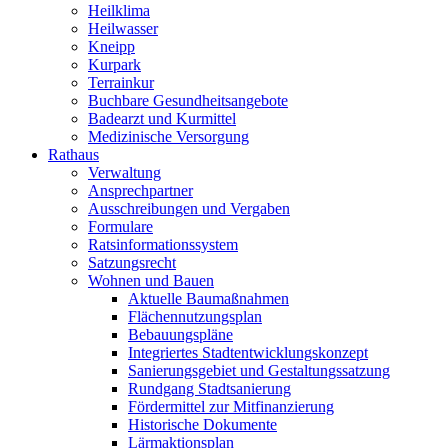
Heilklima
Heilwasser
Kneipp
Kurpark
Terrainkur
Buchbare Gesundheitsangebote
Badearzt und Kurmittel
Medizinische Versorgung
Rathaus
Verwaltung
Ansprechpartner
Ausschreibungen und Vergaben
Formulare
Ratsinformationssystem
Satzungsrecht
Wohnen und Bauen
Aktuelle Baumaßnahmen
Flächennutzungsplan
Bebauungspläne
Integriertes Stadtentwicklungskonzept
Sanierungsgebiet und Gestaltungssatzung
Rundgang Stadtsanierung
Fördermittel zur Mitfinanzierung
Historische Dokumente
Lärmaktionsplan