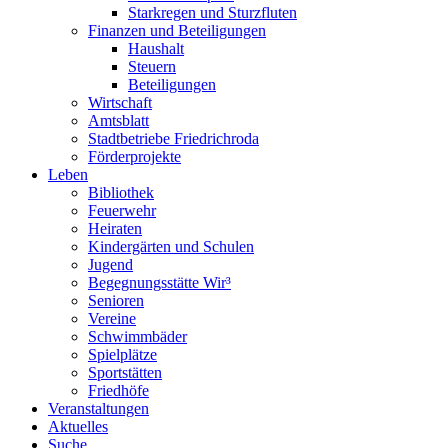
Starkregen und Sturzfluten
Finanzen und Beteiligungen
Haushalt
Steuern
Beteiligungen
Wirtschaft
Amtsblatt
Stadtbetriebe Friedrichroda
Förderprojekte
Leben
Bibliothek
Feuerwehr
Heiraten
Kindergärten und Schulen
Jugend
Begegnungsstätte Wir³
Senioren
Vereine
Schwimmbäder
Spielplätze
Sportstätten
Friedhöfe
Veranstaltungen
Aktuelles
Suche