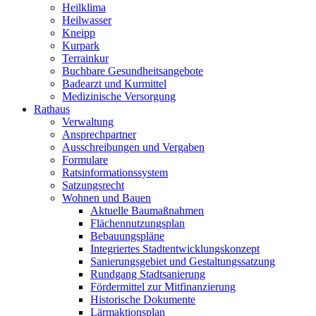
Heilklima
Heilwasser
Kneipp
Kurpark
Terrainkur
Buchbare Gesundheitsangebote
Badearzt und Kurmittel
Medizinische Versorgung
Rathaus
Verwaltung
Ansprechpartner
Ausschreibungen und Vergaben
Formulare
Ratsinformationssystem
Satzungsrecht
Wohnen und Bauen
Aktuelle Baumaßnahmen
Flächennutzungsplan
Bebauungspläne
Integriertes Stadtentwicklungskonzept
Sanierungsgebiet und Gestaltungssatzung
Rundgang Stadtsanierung
Fördermittel zur Mitfinanzierung
Historische Dokumente
Lärmaktionsplan