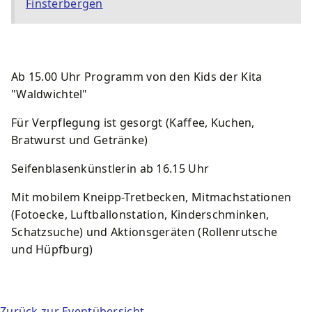
Finsterbergen
Kurkarte
Wirtschaft
Lärmaktionsplan
Schwimmbäder
Souvenirs und Prospekte
Amtsblatt
Starkregen und Sturzfluten
Spielplätze
Ab 15.00 Uhr Programm von den Kids der Kita
Ortsteile
Stadtbetriebe Friedrichroda
Sportstätten
"Waldwichtel"
Für Verpflegung ist gesorgt (Kaffee, Kuchen,
Geschichte
Förderprojekte
Friedhöfe
Bratwurst und Getränke)
Seifenblasenkünstlerin ab 16.15 Uhr
Mit mobilem Kneipp-Tretbecken, Mitmachstationen
(Fotoecke, Luftballonstation, Kinderschminken,
Schatzsuche) und Aktionsgeräten (Rollenrutsche
und Hüpfburg)
Zurück zur Eventübersicht