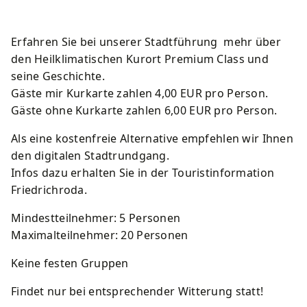
Kurkarte
Wirtschaft
Lärmaktionsplan
Schwimmbäder
Erfahren Sie bei unserer Stadtführung mehr über
Souvenirs und Prospekte
Amtsblatt
Starkregen und Sturzfluten
Spielplätze
den Heilklimatischen Kurort Premium Class und
seine Geschichte.
Ortsteile
Stadtbetriebe Friedrichroda
Sportstätten
Gäste mir Kurkarte zahlen 4,00 EUR pro Person.
Gäste ohne Kurkarte zahlen 6,00 EUR pro Person.
Geschichte
Förderprojekte
Friedhöfe
Als eine kostenfreie Alternative empfehlen wir Ihnen
den digitalen Stadtrundgang.
Infos dazu erhalten Sie in der Touristinformation
Friedrichroda.
Mindestteilnehmer: 5 Personen
Maximalteilnehmer: 20 Personen
Keine festen Gruppen
Findet nur bei entsprechender Witterung statt!