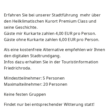
Kurkarte
Wirtschaft
Lärmaktionsplan
Schwimmbäder
Erfahren Sie bei unserer Stadtführung mehr über
Souvenirs und Prospekte
Amtsblatt
Starkregen und Sturzfluten
Spielplätze
den Heilklimatischen Kurort Premium Class und
seine Geschichte.
Ortsteile
Stadtbetriebe Friedrichroda
Sportstätten
Gäste mir Kurkarte zahlen 4,00 EUR pro Person.
Gäste ohne Kurkarte zahlen 6,00 EUR pro Person.
Geschichte
Förderprojekte
Friedhöfe
Als eine kostenfreie Alternative empfehlen wir Ihnen
den digitalen Stadtrundgang.
Infos dazu erhalten Sie in der Touristinformation
Friedrichroda.
Mindestteilnehmer: 5 Personen
Maximalteilnehmer: 20 Personen
Keine festen Gruppen
Findet nur bei entsprechender Witterung statt!