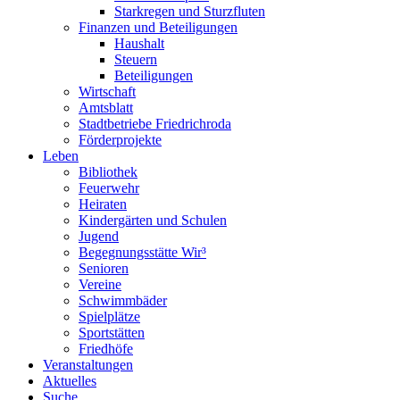
Starkregen und Sturzfluten
Finanzen und Beteiligungen
Haushalt
Steuern
Beteiligungen
Wirtschaft
Amtsblatt
Stadtbetriebe Friedrichroda
Förderprojekte
Leben
Bibliothek
Feuerwehr
Heiraten
Kindergärten und Schulen
Jugend
Begegnungsstätte Wir³
Senioren
Vereine
Schwimmbäder
Spielplätze
Sportstätten
Friedhöfe
Veranstaltungen
Aktuelles
Suche