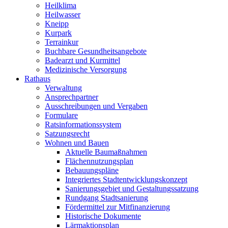
Heilklima
Heilwasser
Kneipp
Kurpark
Terrainkur
Buchbare Gesundheitsangebote
Badearzt und Kurmittel
Medizinische Versorgung
Rathaus
Verwaltung
Ansprechpartner
Ausschreibungen und Vergaben
Formulare
Ratsinformationssystem
Satzungsrecht
Wohnen und Bauen
Aktuelle Baumaßnahmen
Flächennutzungsplan
Bebauungspläne
Integriertes Stadtentwicklungskonzept
Sanierungsgebiet und Gestaltungssatzung
Rundgang Stadtsanierung
Fördermittel zur Mitfinanzierung
Historische Dokumente
Lärmaktionsplan