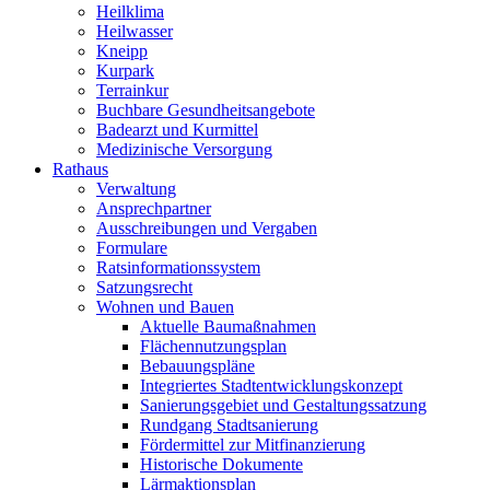
Heilklima
Heilwasser
Kneipp
Kurpark
Terrainkur
Buchbare Gesundheitsangebote
Badearzt und Kurmittel
Medizinische Versorgung
Rathaus
Verwaltung
Ansprechpartner
Ausschreibungen und Vergaben
Formulare
Ratsinformationssystem
Satzungsrecht
Wohnen und Bauen
Aktuelle Baumaßnahmen
Flächennutzungsplan
Bebauungspläne
Integriertes Stadtentwicklungskonzept
Sanierungsgebiet und Gestaltungssatzung
Rundgang Stadtsanierung
Fördermittel zur Mitfinanzierung
Historische Dokumente
Lärmaktionsplan