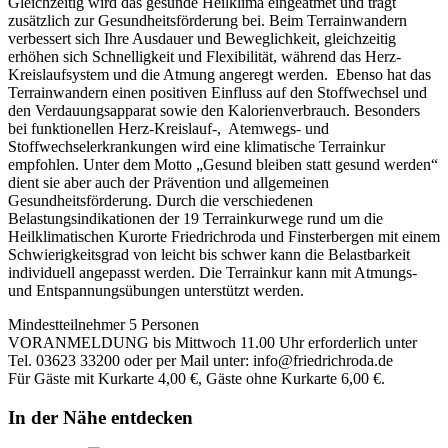
Gleichzeitig wird das gesunde Heilklima eingeatmet und trägt
zusätzlich zur Gesundheitsförderung bei. Beim Terrainwandern
verbessert sich Ihre Ausdauer und Beweglichkeit, gleichzeitig
erhöhen sich Schnelligkeit und Flexibilität, während das Herz-
Kreislaufsystem und die Atmung angeregt werden. Ebenso hat das
Terrainwandern einen positiven Einfluss auf den Stoffwechsel und
den Verdauungsapparat sowie den Kalorienverbrauch. Besonders
bei funktionellen Herz-Kreislauf-, Atemwegs- und
Stoffwechselerkrankungen wird eine klimatische Terrainkur
empfohlen. Unter dem Motto „Gesund bleiben statt gesund werden“
dient sie aber auch der Prävention und allgemeinen
Gesundheitsförderung. Durch die verschiedenen
Belastungsindikationen der 19 Terrainkurwege rund um die
Heilklimatischen Kurorte Friedrichroda und Finsterbergen mit einem
Schwierigkeitsgrad von leicht bis schwer kann die Belastbarkeit
individuell angepasst werden. Die Terrainkur kann mit Atmungs-
und Entspannungsübungen unterstützt werden.
Mindestteilnehmer 5 Personen
VORANMELDUNG bis Mittwoch 11.00 Uhr erforderlich unter
Tel. 03623 33200 oder per Mail unter: info@friedrichroda.de
Für Gäste mit Kurkarte 4,00 €, Gäste ohne Kurkarte 6,00 €.
In der Nähe entdecken