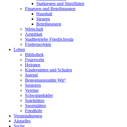
Starkregen und Sturzfluten
Finanzen und Beteiligungen
Haushalt
Steuern
Beteiligungen
Wirtschaft
Amtsblatt
Stadtbetriebe Friedrichroda
Förderprojekte
Leben
Bibliothek
Feuerwehr
Heiraten
Kindergärten und Schulen
Jugend
Begegnungsstätte Wir³
Senioren
Vereine
Schwimmbäder
Spielplätze
Sportstätten
Friedhöfe
Veranstaltungen
Aktuelles
Suche