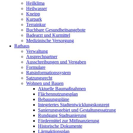
Heilklima
Heilwasser
Kneipp
Kurpark
Terrainkur
Buchbare Gesundheitsangebote
Badearzt und Kurmittel
Medizinische Versorgung
Rathaus
Verwaltung
Ansprechpartner
Ausschreibungen und Vergaben
Formulare
Ratsinformationssystem
Satzungsrecht
Wohnen und Bauen
Aktuelle Baumaßnahmen
Flächennutzungsplan
Bebauungspläne
Integriertes Stadtentwicklungskonzept
Sanierungsgebiet und Gestaltungssatzung
Rundgang Stadtsanierung
Fördermittel zur Mitfinanzierung
Historische Dokumente
Lärmaktionsplan