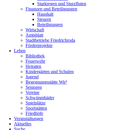
Starkregen und Sturzfluten
Finanzen und Beteiligungen
Haushalt
Steuern
Beteiligungen
Wirtschaft
Amtsblatt
Stadtbetriebe Friedrichroda
Förderprojekte
Leben
Bibliothek
Feuerwehr
Heiraten
Kindergärten und Schulen
Jugend
Begegnungsstätte Wir³
Senioren
Vereine
Schwimmbäder
Spielplätze
Sportstätten
Friedhöfe
Veranstaltungen
Aktuelles
Suche