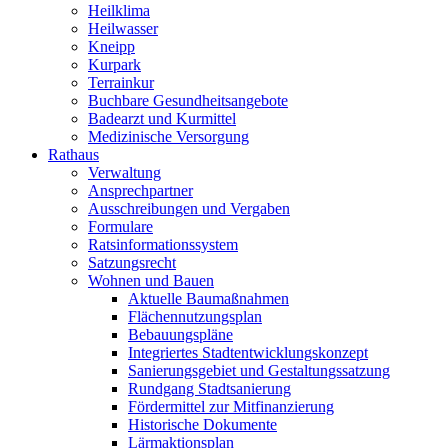
Heilklima
Heilwasser
Kneipp
Kurpark
Terrainkur
Buchbare Gesundheitsangebote
Badearzt und Kurmittel
Medizinische Versorgung
Rathaus
Verwaltung
Ansprechpartner
Ausschreibungen und Vergaben
Formulare
Ratsinformationssystem
Satzungsrecht
Wohnen und Bauen
Aktuelle Baumaßnahmen
Flächennutzungsplan
Bebauungspläne
Integriertes Stadtentwicklungskonzept
Sanierungsgebiet und Gestaltungssatzung
Rundgang Stadtsanierung
Fördermittel zur Mitfinanzierung
Historische Dokumente
Lärmaktionsplan