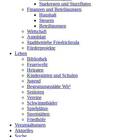
Starkregen und Sturzfluten
Finanzen und Beteiligungen
Haushalt
Steuern
Beteiligungen
Wirtschaft
Amtsblatt
Stadtbetriebe Friedrichroda
Förderprojekte
Leben
Bibliothek
Feuerwehr
Heiraten
Kindergärten und Schulen
Jugend
Begegnungsstätte Wir³
Senioren
Vereine
Schwimmbäder
Spielplätze
Sportstätten
Friedhöfe
Veranstaltungen
Aktuelles
Suche