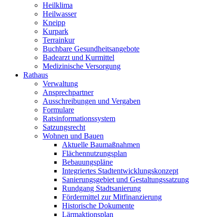
Heilklima
Heilwasser
Kneipp
Kurpark
Terrainkur
Buchbare Gesundheitsangebote
Badearzt und Kurmittel
Medizinische Versorgung
Rathaus
Verwaltung
Ansprechpartner
Ausschreibungen und Vergaben
Formulare
Ratsinformationssystem
Satzungsrecht
Wohnen und Bauen
Aktuelle Baumaßnahmen
Flächennutzungsplan
Bebauungspläne
Integriertes Stadtentwicklungskonzept
Sanierungsgebiet und Gestaltungssatzung
Rundgang Stadtsanierung
Fördermittel zur Mitfinanzierung
Historische Dokumente
Lärmaktionsplan