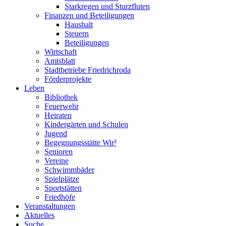
Starkregen und Sturzfluten
Finanzen und Beteiligungen
Haushalt
Steuern
Beteiligungen
Wirtschaft
Amtsblatt
Stadtbetriebe Friedrichroda
Förderprojekte
Leben
Bibliothek
Feuerwehr
Heiraten
Kindergärten und Schulen
Jugend
Begegnungsstätte Wir³
Senioren
Vereine
Schwimmbäder
Spielplätze
Sportstätten
Friedhöfe
Veranstaltungen
Aktuelles
Suche