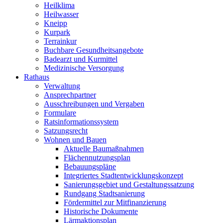
Heilklima
Heilwasser
Kneipp
Kurpark
Terrainkur
Buchbare Gesundheitsangebote
Badearzt und Kurmittel
Medizinische Versorgung
Rathaus
Verwaltung
Ansprechpartner
Ausschreibungen und Vergaben
Formulare
Ratsinformationssystem
Satzungsrecht
Wohnen und Bauen
Aktuelle Baumaßnahmen
Flächennutzungsplan
Bebauungspläne
Integriertes Stadtentwicklungskonzept
Sanierungsgebiet und Gestaltungssatzung
Rundgang Stadtsanierung
Fördermittel zur Mitfinanzierung
Historische Dokumente
Lärmaktionsplan