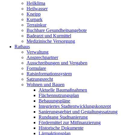
Heilklima
Heilwasser
Kneipp
Kurpark
Terrainkur
Buchbare Gesundheitsangebote
Badearzt und Kurmittel
Medizinische Versorgung
Rathaus
Verwaltung
Ansprechpartner
Ausschreibungen und Vergaben
Formulare
Ratsinformationssystem
Satzungsrecht
Wohnen und Bauen
Aktuelle Baumaßnahmen
Flächennutzungsplan
Bebauungspläne
Integriertes Stadtentwicklungskonzept
Sanierungsgebiet und Gestaltungssatzung
Rundgang Stadtsanierung
Fördermittel zur Mitfinanzierung
Historische Dokumente
Lärmaktionsplan