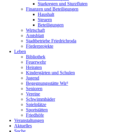
Starkregen und Sturzfluten
Finanzen und Beteiligungen
Haushalt
Steuern
Beteiligungen
Wirtschaft
Amtsblatt
Stadtbetriebe Friedrichroda
Förderprojekte
Leben
Bibliothek
Feuerwehr
Heiraten
Kindergärten und Schulen
Jugend
Begegnungsstätte Wir³
Senioren
Vereine
Schwimmbäder
Spielplätze
Sportstätten
Friedhöfe
Veranstaltungen
Aktuelles
Suche