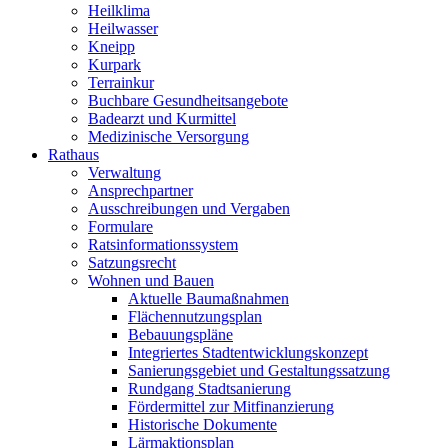
Heilklima
Heilwasser
Kneipp
Kurpark
Terrainkur
Buchbare Gesundheitsangebote
Badearzt und Kurmittel
Medizinische Versorgung
Rathaus
Verwaltung
Ansprechpartner
Ausschreibungen und Vergaben
Formulare
Ratsinformationssystem
Satzungsrecht
Wohnen und Bauen
Aktuelle Baumaßnahmen
Flächennutzungsplan
Bebauungspläne
Integriertes Stadtentwicklungskonzept
Sanierungsgebiet und Gestaltungssatzung
Rundgang Stadtsanierung
Fördermittel zur Mitfinanzierung
Historische Dokumente
Lärmaktionsplan