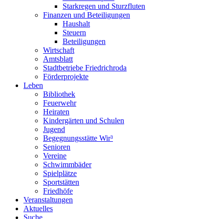
Starkregen und Sturzfluten
Finanzen und Beteiligungen
Haushalt
Steuern
Beteiligungen
Wirtschaft
Amtsblatt
Stadtbetriebe Friedrichroda
Förderprojekte
Leben
Bibliothek
Feuerwehr
Heiraten
Kindergärten und Schulen
Jugend
Begegnungsstätte Wir³
Senioren
Vereine
Schwimmbäder
Spielplätze
Sportstätten
Friedhöfe
Veranstaltungen
Aktuelles
Suche