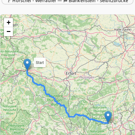
🚩 Hörschel - Werraufer — 🏁 Blankenstein - Selbitzbrücke
+
−
Start