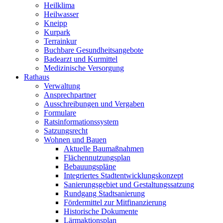
Heilklima
Heilwasser
Kneipp
Kurpark
Terrainkur
Buchbare Gesundheitsangebote
Badearzt und Kurmittel
Medizinische Versorgung
Rathaus
Verwaltung
Ansprechpartner
Ausschreibungen und Vergaben
Formulare
Ratsinformationssystem
Satzungsrecht
Wohnen und Bauen
Aktuelle Baumaßnahmen
Flächennutzungsplan
Bebauungspläne
Integriertes Stadtentwicklungskonzept
Sanierungsgebiet und Gestaltungssatzung
Rundgang Stadtsanierung
Fördermittel zur Mitfinanzierung
Historische Dokumente
Lärmaktionsplan