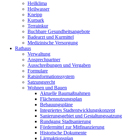
Heilklima
Heilwasser
Kneipp
Kurpark
Terrainkur
Buchbare Gesundheitsangebote
Badearzt und Kurmittel
Medizinische Versorgung
Rathaus
Verwaltung
Ansprechpartner
Ausschreibungen und Vergaben
Formulare
Ratsinformationssystem
Satzungsrecht
Wohnen und Bauen
Aktuelle Baumaßnahmen
Flächennutzungsplan
Bebauungspläne
Integriertes Stadtentwicklungskonzept
Sanierungsgebiet und Gestaltungssatzung
Rundgang Stadtsanierung
Fördermittel zur Mitfinanzierung
Historische Dokumente
Lärmaktionsplan