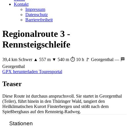
Kontakt
Impressum
Datenschutz
Barrierefreiheit
Regionalroute 3 -
Rennsteigschleife
39,4 km
Schwer
▲ 557 m
▼ 540 m
⏱ 10 h
🚩 Georgenthal — 🏁
Georgenthal
Leaflet
|
© OpenStreetMap-Mitwirkende
GPX herunterladen
Tourenportal
+
Teaser
−
Diese Route ist durchaus anspruchsvoll. Sie startet in Georgenthal
(Teiler), führt hinein in den Thüringer Wald, tangiert den
Heilklimatischen Kurort Finsterbergen und stößt nach dem
Spießberghaus auf den Rennsteig-Radweg.
Stationen