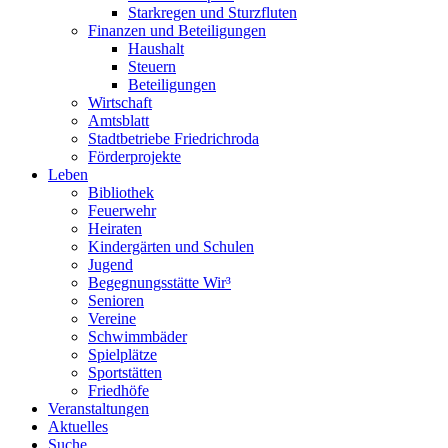
Starkregen und Sturzfluten
Finanzen und Beteiligungen
Haushalt
Steuern
Beteiligungen
Wirtschaft
Amtsblatt
Stadtbetriebe Friedrichroda
Förderprojekte
Leben
Bibliothek
Feuerwehr
Heiraten
Kindergärten und Schulen
Jugend
Begegnungsstätte Wir³
Senioren
Vereine
Schwimmbäder
Spielplätze
Sportstätten
Friedhöfe
Veranstaltungen
Aktuelles
Suche