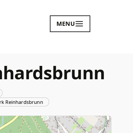
MENU
inhardsbrunn
ark Reinhardsbrunn