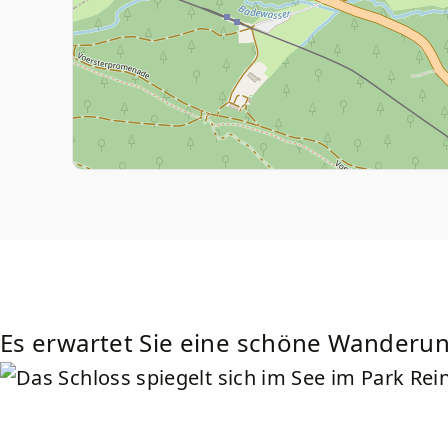
Teaser
Es erwartet Sie eine schöne Wanderu