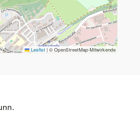
Leaflet
|
© OpenStreetMap-Mitwirkende
unn.