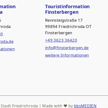
rmation
Touristinformation
da
Finsterbergen
5
Rennsteigstraße 17
chroda
99894 Friedrichroda OT
Finsterbergen
00
+49 3623 36420
roda.de
info@finsterbergen.de
mationen
weitere Informationen
 Stadt Friedrichroda | Made with
♥
by
bbsMEDIEN